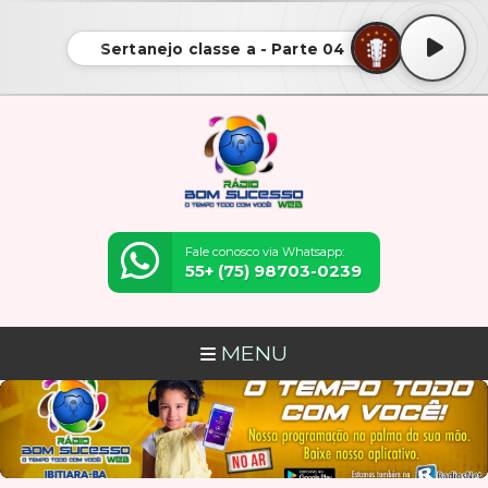
Sertanejo classe a - Parte 04
Fale conosco via Whatsapp:
55+ (75) 98703-0239
MENU