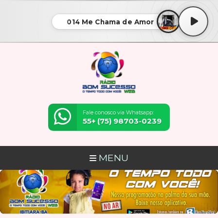
014 Me Chama de Amor
Fale conosco via Whatsapp:
55+ (75) 98703-0239
MENU